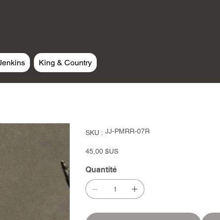
Jenkins
King & Country
SKU
JJ-PMRR-07R
SKU :
JJ-
PMRR-
07R
Prix
45,00 $US
Quantité