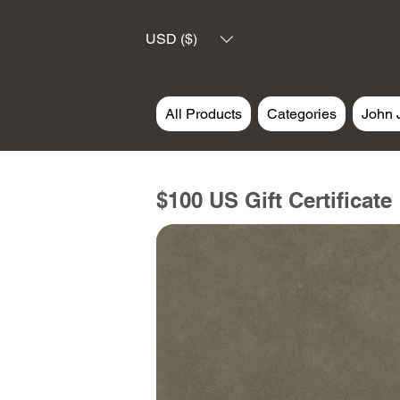
USD ($)
All Products
Categories
John 
$100 US Gift Certificate