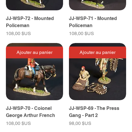
JJ-WSP-72 - Mounted
JJ-WSP-71 - Mounted
Policeman
Policeman
Prix
Prix
108,00 $US
108,00 $US
Ajouter au panier
Ajouter au panier
JJ-WSP-70 - Coionel
JJ-WSP-69 - The Press
George Arthur French
Gang - Part 2
Prix
Prix
108,00 $US
98,00 $US