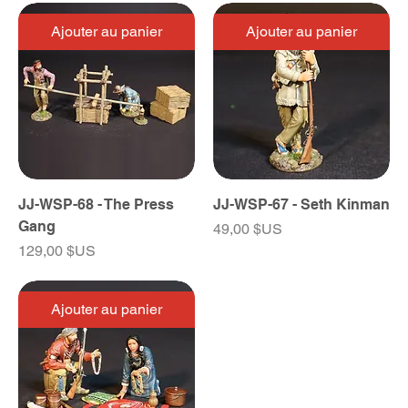
Ajouter au panier
Ajouter au panier
JJ-WSP-68 - The Press
JJ-WSP-67 - Seth Kinman
Gang
Prix
49,00 $US
Prix
129,00 $US
Ajouter au panier