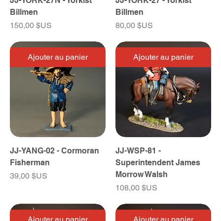
JJ-YORK-27N - Yorkist
JJ-YORK-27 - Yorkist
Billmen
Billmen
Prix
Prix
150,00 $US
80,00 $US
Ajouter au panier
Ajouter au panier
JJ-YANG-02 - Cormoran
JJ-WSP-81 -
Fisherman
Superintendent James
Morrow Walsh
Prix
39,00 $US
Prix
108,00 $US
Ajouter au panier
Ajouter au panier