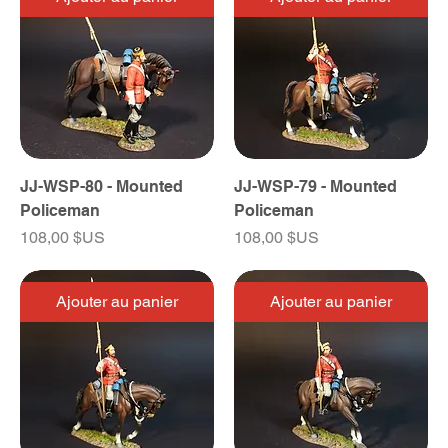
JJ-WSP-80 - Mounted
JJ-WSP-79 - Mounted
Policeman
Policeman
Prix
Prix
108,00 $US
108,00 $US
Ajouter au panier
Ajouter au panier