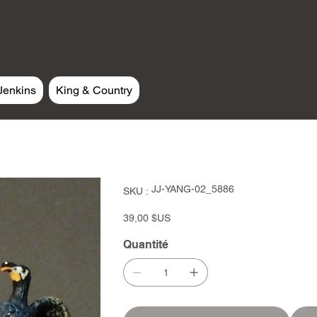
Jenkins
King & Country
SKU
JJ-YANG-02_5886
SKU :
JJ-
YANG-
02_5886
Prix
39,00 $US
Quantité