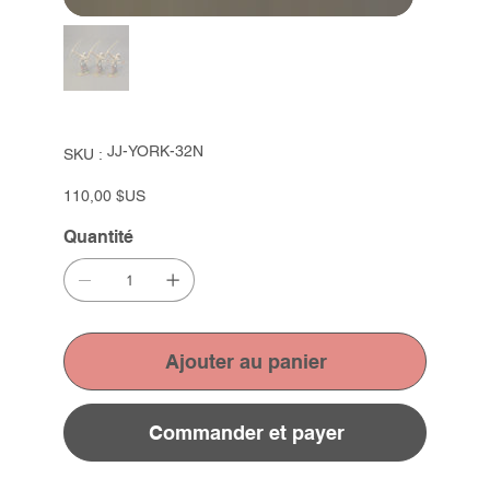
SKU
JJ-YORK-32N
SKU :
JJ-
YORK-
32N
Prix
110,00 $US
Quantité
Ajouter au panier
Commander et payer