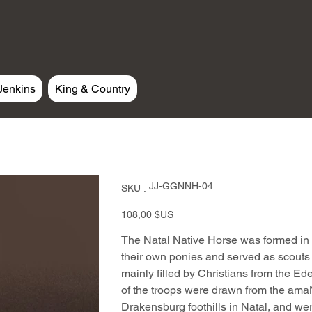
Jenkins
King & Country
SKU
JJ-GGNNH-04
SKU :
JJ-
GGNNH-
04
Prix
108,00 $US
The Natal Native Horse was formed in 
their own ponies and served as scouts
mainly filled by Christians from the E
of the troops were drawn from the ama
Drakensburg foothills in Natal, and we