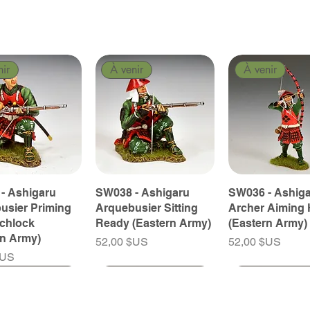
nir
À venir
À venir
- Ashigaru
SW038 - Ashigaru
SW036 - Ashig
usier Priming
Arquebusier Sitting
Archer Aiming 
tchlock
Ready (Eastern Army)
(Eastern Army)
rn Army)
Prix
Prix
52,00 $US
52,00 $US
$US
nir
nir
À venir
À venir
À venir
À venir