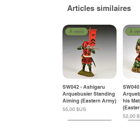
Articles similaires
À venir
À ve
SW042 - Ashigaru
SW040 
Arquebusier Standing
Arqueb
Aiming (Eastern Army)
his Ma
(Easte
Prix
55,00 $US
Prix
52,00 
À venir
À venir
À venir
À ve
À ve