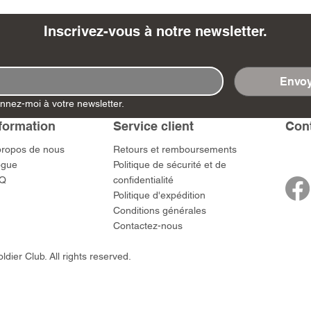
Inscrivez-vous à notre newsletter.
Envoy
- Ashigaru
- AP Medic
SW012 - Tokugawa
DD404 - AP The Scout
RTA151 - Gener
DD403 - AP The
nnez-moi à votre newsletter.
Dum Set
Ieyasu
Santa Anna
Prix
Prix
$US
47,00 $US
47,00 $US
rn Army)
formation
Service client
​Con
Prix
Prix
59,00 $US
49,00 $US
 $US
propos de nous
​Retours et remboursements
ogue
Politique de sécurité et de
Q
confidentialité
Politique d'expédition
Conditions générales
Contactez-nous
dier Club. All rights reserved.