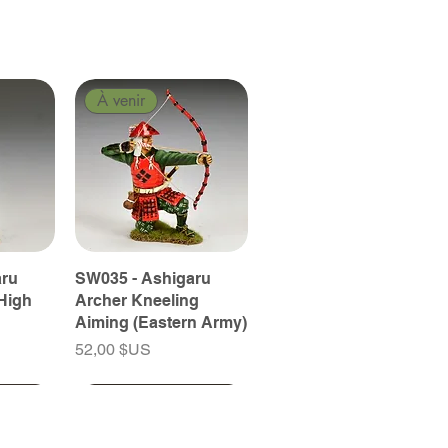
À venir
aru
SW035 - Ashigaru
High
Archer Kneeling
Aiming (Eastern Army)
Prix
52,00 $US
À venir
À venir