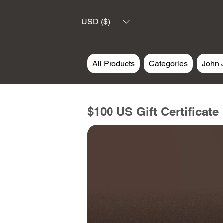
USD ($)
All Products
Categories
John 
$100 US Gift Certificate