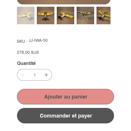
SKU
JJ-IWA-50
SKU :
JJ-
IWA-
50
Prix
278,00 $US
Quantité
Ajouter au panier
Commander et payer