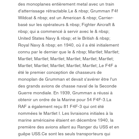
des monoplanes entièrement metal avec un train
d'atterrissage rétractable.Le & nbsp; Grumman F4f
Wildcat & nbsp; est un American & nbsp; Carrier-
basé sur les opérateurs & nbsp; Fighter Aircraft &
nbsp; qui a commencé à servir avec le & nbsp;
United States Navy & nbsp; et le British & nbsp;
Royal Navy & nbsp; en 1940, où il a été initialement
connu par le dernier que le & nbsp; Martlet; Martlet;
Martlet; Martlet; Martlet; Martlet; Martlet; Martlet;
Martlet; Martlet; Martlet; Martlet; Martlet;.Le F4F a
été le premier conception de chasseurs de
monoplan de Grumman et devait s'avérer être l'un
des grands avions de chasse naval de la Seconde
Guerre mondiale. En 1939, Grumman a réussi à
obtenir un ordre de la Marine pour 54 F4F-3.La
RAF a également reçu 81 F4F-3 qui ont été
nommées le Martlet I. Les livraisons initiales à la
marine américaine étaient en décembre 1940, la
première des avions allant au Ranger du USS et en
guêpe USS.Ce sont les seuls transporteurs qui