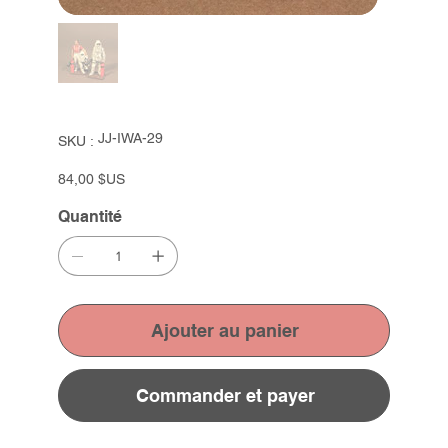
SKU
JJ-IWA-29
SKU :
JJ-
IWA-
29
Prix
84,00 $US
Quantité
Ajouter au panier
Commander et payer