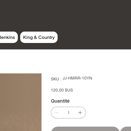
Jenkins
King & Country
SKU
JJ-HMRR-10YN
SKU :
JJ-
HMRR-
10YN
Prix
120,00 $US
Quantité