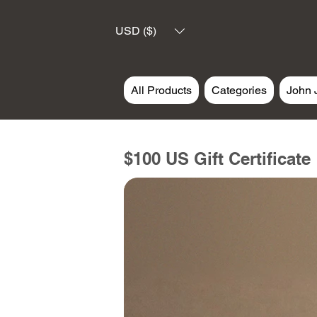
USD ($)
All Products
Categories
John 
$100 US Gift Certificate