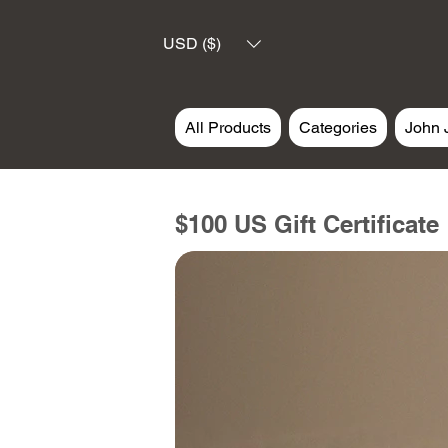
USD ($)
All Products
Categories
John 
$100 US Gift Certificate