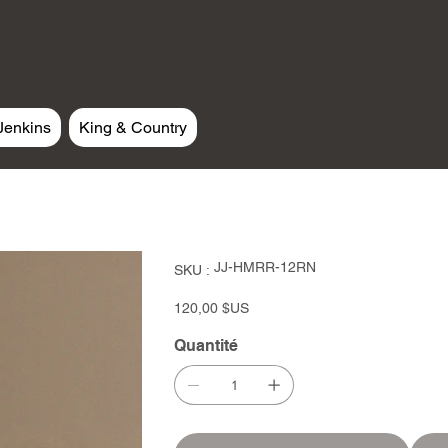
Jenkins
King & Country
SKU
JJ-HMRR-12RN
SKU :
JJ-
HMRR-
12RN
Prix
120,00 $US
Quantité