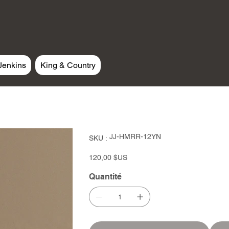
Jenkins
King & Country
SKU
JJ-HMRR-12YN
SKU :
JJ-
HMRR-
12YN
Prix
120,00 $US
Quantité