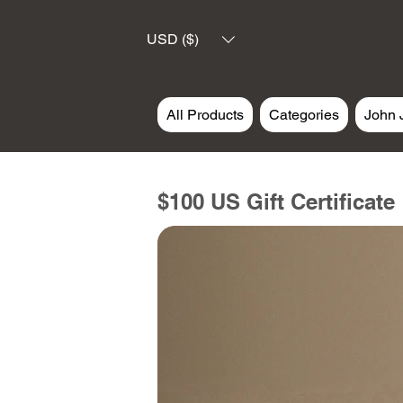
USD ($)
All Products
Categories
John 
$100 US Gift Certificate