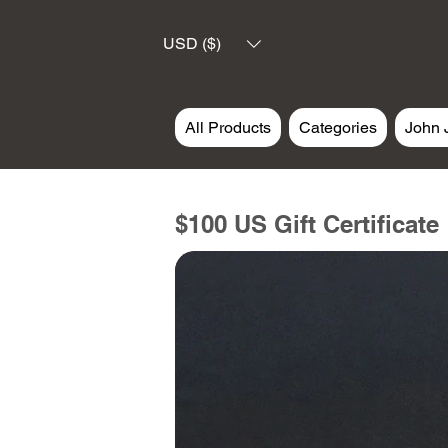
USD ($)
All Products
Categories
John 
$100 US Gift Certificate