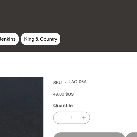
Jenkins
King & Country
SKU
JJ-AG-06A
SKU :
JJ-
AG-
06A
Prix
49,00 $US
Quantité