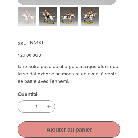
SKU
NA481
SKU :
NA481
Prix
129,00 $US
Une autre pose de charge classique alors que
le soldat exhorte sa monture en avant à venir
se battre avec l'ennemi.
Quantité
Ajouter au panier