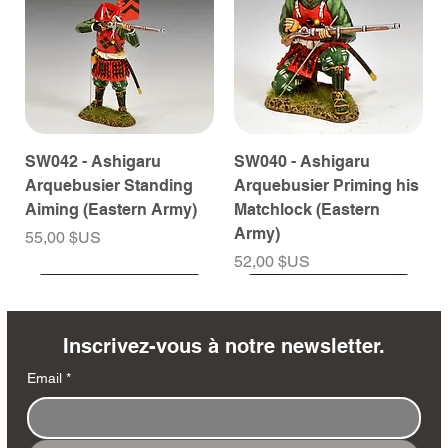
SW042 - Ashigaru
SW040 - Ashigaru
Arquebusier Standing
Arquebusier Priming his
Aiming (Eastern Army)
Matchlock (Eastern
Army)
Prix
55,00 $US
Prix
52,00 $US
À venir
À venir
À venir
À venir
À venir
À venir
À venir
À venir
À venir
À venir
À venir
À venir
À venir
À venir
Inscrivez-vous à notre newsletter.
Email
*