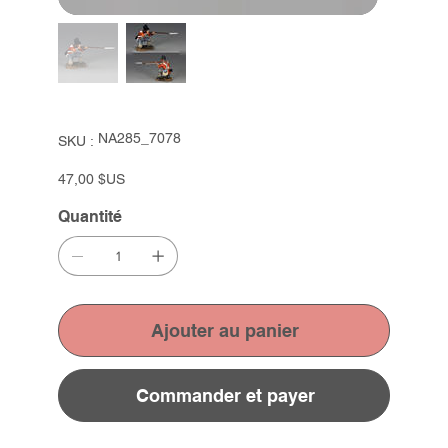
SKU
NA285_7078
SKU :
NA285_7078
Prix
47,00 $US
Quantité
Ajouter au panier
Commander et payer