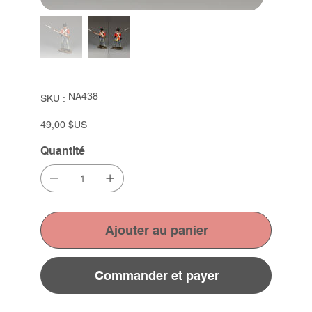
SKU
NA438
SKU :
NA438
Prix
49,00 $US
Quantité
Ajouter au panier
Commander et payer