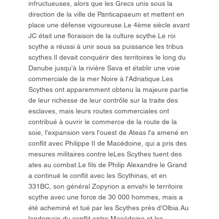
infructueuses, alors que les Grecs unis sous la
direction de la ville de Panticapaeum et mettent en
place une défense vigoureuse.Le 4ème siècle avant
JC était une floraison de la culture scythe.Le roi
scythe a réussi à unir sous sa puissance les tribus
scythes.Il devait conquérir des territoires le long du
Danube jusqu'à la rivière Sava et établir une voie
commerciale de la mer Noire à l'Adriatique.Les
Scythes ont apparemment obtenu la majeure partie
de leur richesse de leur contrôle sur la traite des
esclaves, mais leurs routes commerciales ont
contribué à ouvrir le commerce de la route de la
soie, l'expansion vers l'ouest de Ateas l'a amené en
conflit avec Philippe II de Macédoine, qui a pris des
mesures militaires contre leLes Scythes tuent des
ates au combat.Le fils de Philip Alexandre le Grand
a continué le conflit avec les Scythinas, et en
331BC, son général Zopyrion a envahi le territoire
scythe avec une force de 30 000 hommes, mais a
été acheminé et tué par les Scythes près d'Olbia.Au
lendemain du conflit entre Macédoine et les