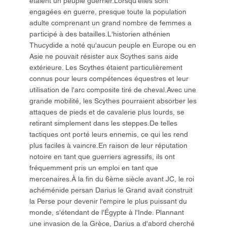
étaient un peuple guerrier.Lorsqu'elles sont
engagées en guerre, presque toute la population
adulte comprenant un grand nombre de femmes a
participé à des batailles.L'historien athénien
Thucydide a noté qu'aucun peuple en Europe ou en
Asie ne pouvait résister aux Scythes sans aide
extérieure. Les Scythes étaient particulièrement
connus pour leurs compétences équestres et leur
utilisation de l'arc composite tiré de cheval.Avec une
grande mobilité, les Scythes pourraient absorber les
attaques de pieds et de cavalerie plus lourds, se
retirant simplement dans les steppes.De telles
tactiques ont porté leurs ennemis, ce qui les rend
plus faciles à vaincre.En raison de leur réputation
notoire en tant que guerriers agressifs, ils ont
fréquemment pris un emploi en tant que
mercenaires.À la fin du 6ème siècle avant JC, le roi
achéménide persan Darius le Grand avait construit
la Perse pour devenir l'empire le plus puissant du
monde, s'étendant de l'Égypte à l'Inde. Plannant
une invasion de la Grèce, Darius a d'abord cherché