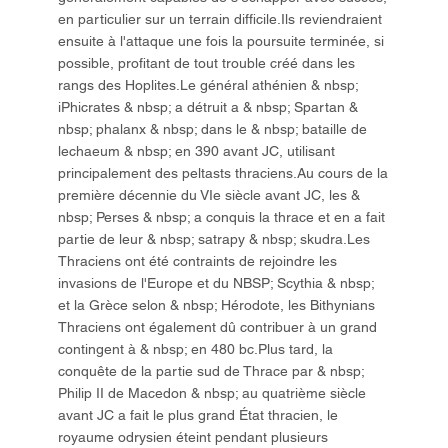
en particulier sur un terrain difficile.Ils reviendraient
ensuite à l'attaque une fois la poursuite terminée, si
possible, profitant de tout trouble créé dans les
rangs des Hoplites.Le général athénien & nbsp;
iPhicrates & nbsp; a détruit a & nbsp; Spartan &
nbsp; phalanx & nbsp; dans le & nbsp; bataille de
lechaeum & nbsp; en 390 avant JC, utilisant
principalement des peltasts thraciens.Au cours de la
première décennie du VIe siècle avant JC, les &
nbsp; Perses & nbsp; a conquis la thrace et en a fait
partie de leur & nbsp; satrapy & nbsp; skudra.Les
Thraciens ont été contraints de rejoindre les
invasions de l'Europe et du NBSP; Scythia & nbsp;
et la Grèce selon & nbsp; Hérodote, les Bithynians
Thraciens ont également dû contribuer à un grand
contingent à & nbsp; en 480 bc.Plus tard, la
conquête de la partie sud de Thrace par & nbsp;
Philip II de Macedon & nbsp; au quatrième siècle
avant JC a fait le plus grand État thracien, le
royaume odrysien éteint pendant plusieurs