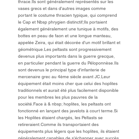
thrace.Ils sont généralement représentés sur les
vases grecs et dans d'autres images comme
portant le costume thracien typique, qui comprend
le Cap et Nbsp phrygien distinctif;Ils portaient
également généralement une tunique à motifs, des
bottes en peau de faon et une longue manteau,
appelée Zeira, qui était décorée d'un motif brillant et
géométrique.Les peltasts sont progressivement
devenus plus importants dans la guerre grecque,
en particulier pendant la guerre du Péloponnèse.Ils
sont devenus le principal type d'infanterie de
mercenaire grec au 4ème siècle avant JC.Leur
équipement était moins cher que celui des hoplites
traditionnels et aurait été plus facilement disponible
pour les membres les plus pauvres de la
société.Face à & nbsp; hoplites, les peltasts ont
fonctionné en lançant des javelots à court terme.Si
les Hoplites étaient chargés, les Peltasts se
retireraient.Comme ils transportaient des
équipements plus légers que les hoplites, ils étaient
généralement capables de s'échapper avec succès,