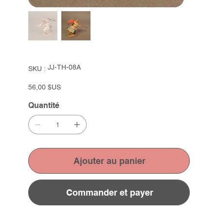
SKU
JJ-TH-08A
SKU :
JJ-
TH-
08A
Prix
56,00 $US
Quantité
Ajouter au panier
Commander et payer