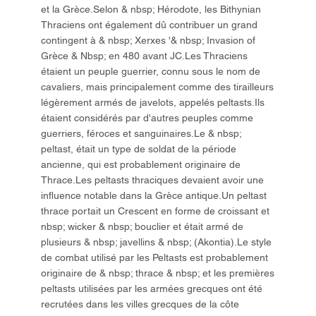
et la Grèce.Selon & nbsp; Hérodote, les Bithynian
Thraciens ont également dû contribuer un grand
contingent à & nbsp; Xerxes '& nbsp; Invasion of
Grèce & Nbsp; en 480 avant JC.Les Thraciens
étaient un peuple guerrier, connu sous le nom de
cavaliers, mais principalement comme des tirailleurs
légèrement armés de javelots, appelés peltasts.Ils
étaient considérés par d'autres peuples comme
guerriers, féroces et sanguinaires.Le & nbsp;
peltast, était un type de soldat de la période
ancienne, qui est probablement originaire de
Thrace.Les peltasts thraciques devaient avoir une
influence notable dans la Grèce antique.Un peltast
thrace portait un Crescent en forme de croissant et
nbsp; wicker & nbsp; bouclier et était armé de
plusieurs & nbsp; javellins & nbsp; (Akontia).Le style
de combat utilisé par les Peltasts est probablement
originaire de & nbsp; thrace & nbsp; et les premières
peltasts utilisées par les armées grecques ont été
recrutées dans les villes grecques de la côte