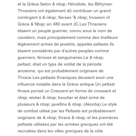
et la Grèce.Selon & nbsp; Hérodote, les Bithynian
Thraciens ont également dû contribuer un grand
contingent à & nbsp; Xerxes '& nbsp; Invasion of
Grèce & Nbsp; en 480 avant JC.Les Thraciens
étaient un peuple guerrier, connu sous le nom de
cavaliers, mais principalement comme des tirailleurs
légèrement armés de javelots, appelés peltasts.Ils
étaient considérés par d'autres peuples comme
guerriers, féroces et sanguinaires.Le & nbsp;
peltast, était un type de soldat de la période
ancienne, qui est probablement originaire de
Thrace.Les peltasts thraciques devaient avoir une
influence notable dans la Grèce antique.Un peltast
thrace portait un Crescent en forme de croissant et
nbsp; wicker & nbsp; bouclier et était armé de
plusieurs & nbsp; javellins & nbsp; (Akontia).Le style
de combat utilisé par les Peltasts est probablement
originaire de & nbsp; thrace & nbsp; et les premières
peltasts utilisées par les armées grecques ont été
recrutées dans les villes grecques de la côte