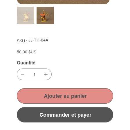
SKU
JJ-TH-04A
SKU :
JJ-
TH-
04A
Prix
56,00 $US
Quantité
Ajouter au panier
Commander et payer