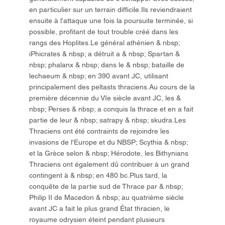
en particulier sur un terrain difficile.Ils reviendraient
ensuite à l'attaque une fois la poursuite terminée, si
possible, profitant de tout trouble créé dans les
rangs des Hoplites.Le général athénien & nbsp;
iPhicrates & nbsp; a détruit a & nbsp; Spartan &
nbsp; phalanx & nbsp; dans le & nbsp; bataille de
lechaeum & nbsp; en 390 avant JC, utilisant
principalement des peltasts thraciens.Au cours de la
première décennie du VIe siècle avant JC, les &
nbsp; Perses & nbsp; a conquis la thrace et en a fait
partie de leur & nbsp; satrapy & nbsp; skudra.Les
Thraciens ont été contraints de rejoindre les
invasions de l'Europe et du NBSP; Scythia & nbsp;
et la Grèce selon & nbsp; Hérodote, les Bithynians
Thraciens ont également dû contribuer à un grand
contingent à & nbsp; en 480 bc.Plus tard, la
conquête de la partie sud de Thrace par & nbsp;
Philip II de Macedon & nbsp; au quatrième siècle
avant JC a fait le plus grand État thracien, le
royaume odrysien éteint pendant plusieurs