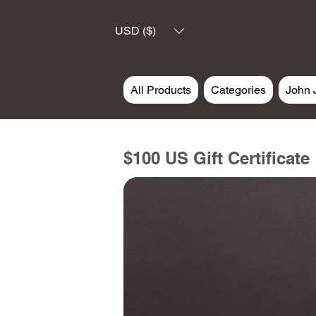
USD ($)
All Products
Categories
John 
$100 US Gift Certificate