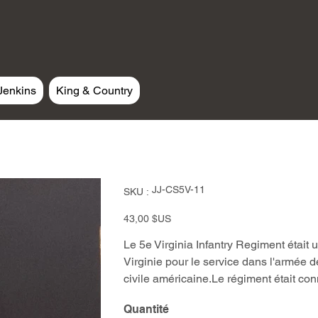
Jenkins
King & Country
SKU
JJ-CS5V-11
SKU :
JJ-
CS5V-
11
Prix
43,00 $US
Le 5e Virginia Infantry Regiment était 
Virginie pour le service dans l'armée 
civile américaine.Le régiment était 
Quantité