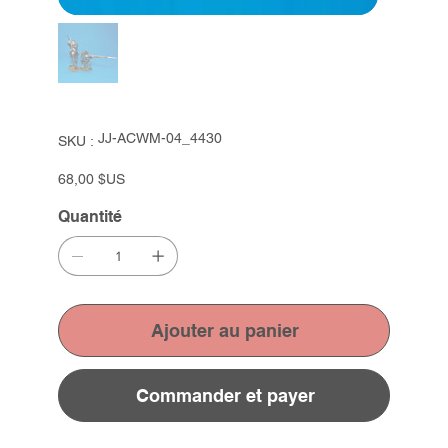
SKU
JJ-ACWM-04_4430
SKU :
JJ-
ACWM-
04_4430
Prix
68,00 $US
Quantité
Ajouter au panier
Commander et payer