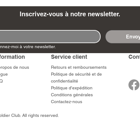
Inscrivez-vous à notre newsletter.
Envoy
- Ashigaru
- AP Medic
SW012 - Tokugawa
DD404 - AP The Scout
RTA151 - Gener
DD403 - AP The
nnez-moi à votre newsletter.
Dum Set
Ieyasu
Santa Anna
Prix
Prix
$US
47,00 $US
47,00 $US
rn Army)
formation
Service client
​Con
Prix
Prix
59,00 $US
49,00 $US
 $US
propos de nous
​Retours et remboursements
ogue
Politique de sécurité et de
Q
confidentialité
Politique d'expédition
Conditions générales
Contactez-nous
dier Club. All rights reserved.