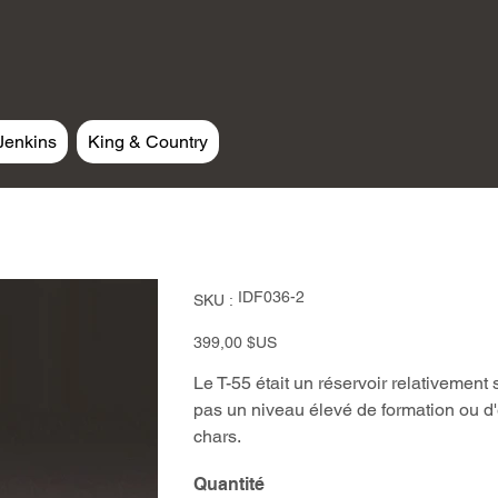
Jenkins
King & Country
SKU
IDF036-2
SKU :
IDF036-
2
Prix
399,00 $US
Le T-55 était un réservoir relativement 
pas un niveau élevé de formation ou 
chars.
Quantité