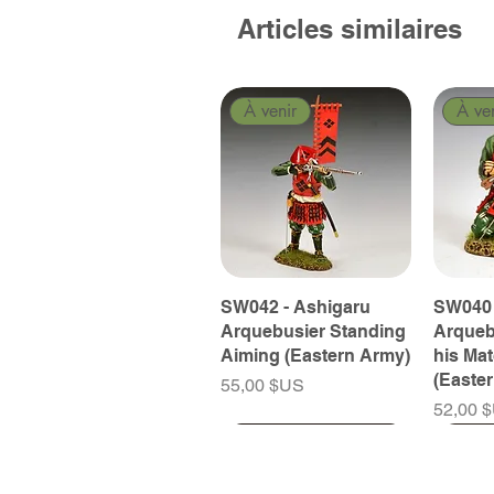
Articles similaires
À venir
À ve
SW042 - Ashigaru
SW040 
Arquebusier Standing
Arqueb
Aiming (Eastern Army)
his Ma
(Easte
Prix
55,00 $US
Prix
52,00 
À venir
À venir
À venir
À ve
À ve