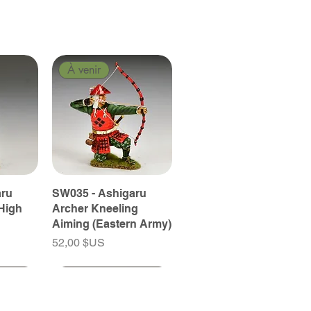
À venir
aru
SW035 - Ashigaru
High
Archer Kneeling
Aiming (Eastern Army)
Prix
52,00 $US
À venir
À venir