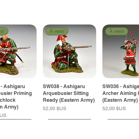
nir
À venir
À venir
- Ashigaru
SW038 - Ashigaru
SW036 - Ashig
usier Priming
Arquebusier Sitting
Archer Aiming 
tchlock
Ready (Eastern Army)
(Eastern Army)
rn Army)
Prix
Prix
52,00 $US
52,00 $US
$US
nir
nir
À venir
À venir
À venir
À venir