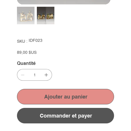
SKU
IDF023
SKU :
IDF023
Prix
89,00 $US
Quantité
Ajouter au panier
Commander et payer