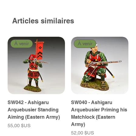
Articles similaires
À venir
À venir
SW042 - Ashigaru
SW040 - Ashigaru
Arquebusier Standing
Arquebusier Priming his
Aiming (Eastern Army)
Matchlock (Eastern
Army)
Prix
55,00 $US
Prix
52,00 $US