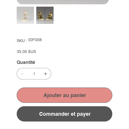
SKU
IDF008
SKU :
IDF008
Prix
35,00 $US
Quantité
Ajouter au panier
Commander et payer