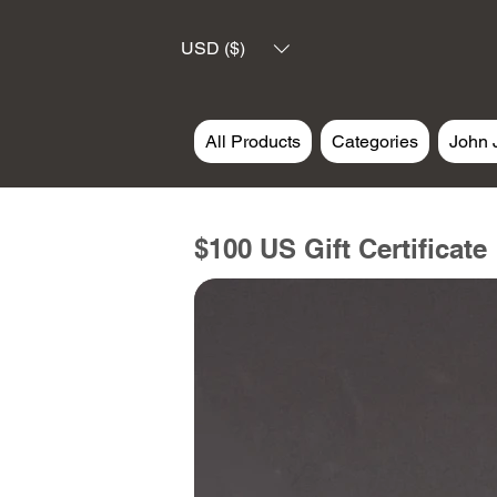
USD ($)
All Products
Categories
John 
$100 US Gift Certificate