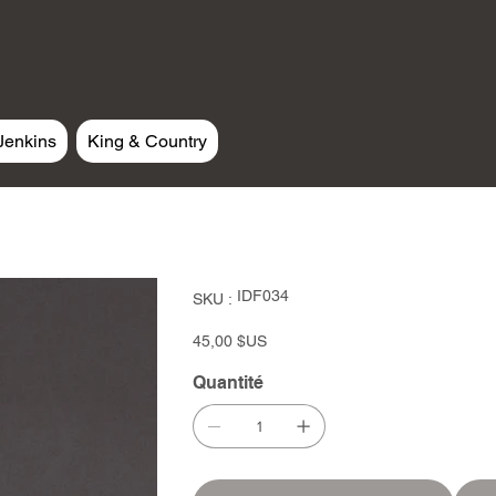
Jenkins
King & Country
SKU
IDF034
SKU :
IDF034
Prix
45,00 $US
Quantité