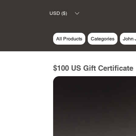
USD ($)
All Products
Categories
John 
$100 US Gift Certificate