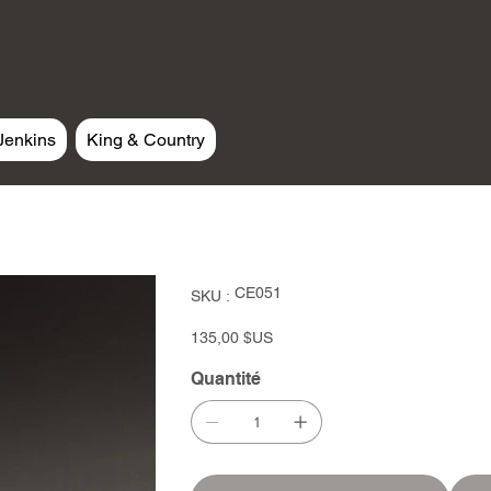
Jenkins
King & Country
SKU
CE051
SKU :
CE051
Prix
135,00 $US
Quantité