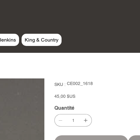
Jenkins
King & Country
SKU
CE002_1618
SKU :
CE002_1618
Prix
45,00 $US
Quantité