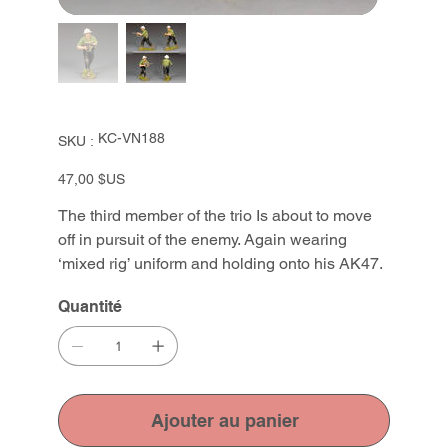
SKU
KC-VN188
SKU :
KC-
VN188
Prix
47,00 $US
The third member of the trio Is about to move
off in pursuit of the enemy. Again wearing
‘mixed rig’ uniform and holding onto his AK47.
Quantité
Ajouter au panier