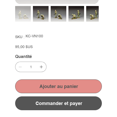
SKU
KC-VN100
SKU :
KC-
VN100
Prix
95,00 $US
Quantité
Ajouter au panier
Commander et payer