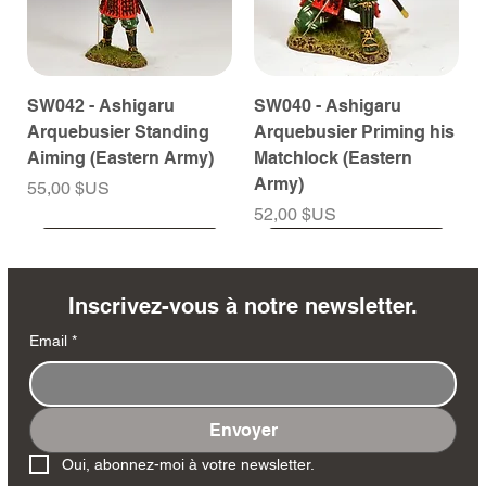
SW042 - Ashigaru
SW040 - Ashigaru
Arquebusier Standing
Arquebusier Priming his
Aiming (Eastern Army)
Matchlock (Eastern
Army)
Prix
55,00 $US
Prix
52,00 $US
À venir
À venir
À venir
À venir
À venir
À venir
À venir
À venir
À venir
À venir
À venir
À venir
À venir
À venir
Inscrivez-vous à notre newsletter.
Email
*
Envoyer
SW038 - Ashigaru
SW035 - Ashigaru
SW032 - Ashigaru Taiko
RTA151 - General Santa
MK258 - Edmund
DD404 - AP The Scout
DD402 - AP BAR Gunner
SW036 - Ashigaru
SW033 - Ashigaru
SW012 - Tokugawa
NA561 - The Duke of
DD405 - AP Medic
DD403 - AP The Sniper
DD401 - AP Radioman
Oui, abonnez-moi à votre newsletter.