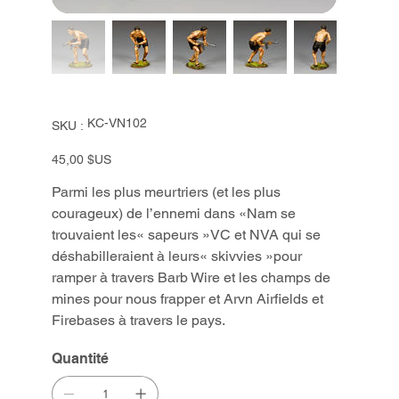
SKU
KC-VN102
SKU :
KC-
VN102
Prix
45,00 $US
Parmi les plus meurtriers (et les plus
courageux) de l’ennemi dans «Nam se
trouvaient les« sapeurs »VC et NVA qui se
déshabilleraient à leurs« skivvies »pour
ramper à travers Barb Wire et les champs de
mines pour nous frapper et Arvn Airfields et
Firebases à travers le pays.
Quantité