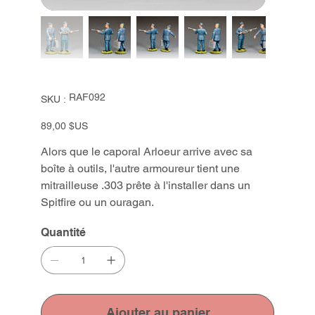
SKU
RAF092
SKU :
RAF092
Prix
89,00 $US
Alors que le caporal Arloeur arrive avec sa
boîte à outils, l'autre armoureur tient une
mitrailleuse .303 prête à l'installer dans un
Spitfire ou un ouragan.
Quantité
Ajouter au panier