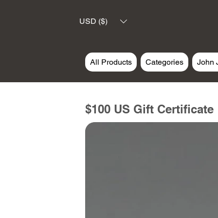
USD ($)
All Products
Categories
John 
$100 US Gift Certificate