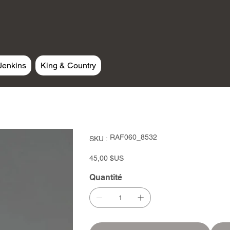
Jenkins
King & Country
SKU
RAF060_8532
SKU :
RAF060_8532
Prix
45,00 $US
Quantité