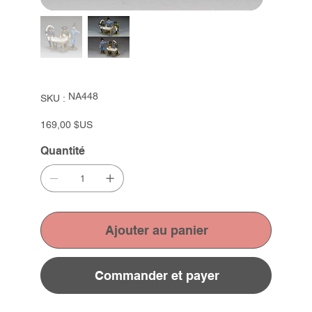
SKU
NA448
SKU :
NA448
Prix
169,00 $US
Quantité
Ajouter au panier
Commander et payer