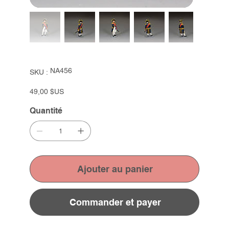
SKU
NA456
SKU :
NA456
Prix
49,00 $US
Quantité
Ajouter au panier
Commander et payer