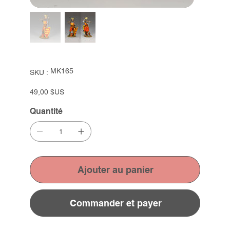
SKU
MK165
SKU :
MK165
Prix
49,00 $US
Quantité
Ajouter au panier
Commander et payer