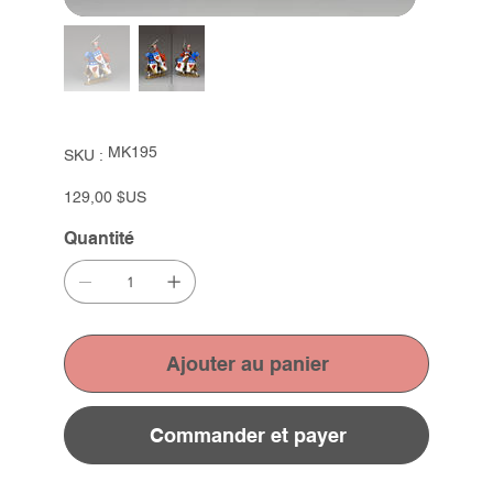
SKU
MK195
SKU :
MK195
Prix
129,00 $US
Quantité
Ajouter au panier
Commander et payer