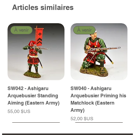
Articles similaires
À venir
À venir
SW042 - Ashigaru
SW040 - Ashigaru
Arquebusier Standing
Arquebusier Priming his
Aiming (Eastern Army)
Matchlock (Eastern
Army)
Prix
55,00 $US
Prix
52,00 $US
À venir
À venir
À venir
À venir
À venir
À venir
À venir
À venir
À venir
À venir
À venir
À venir
À venir
À venir