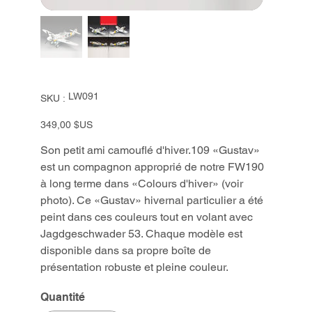
SKU
LW091
SKU :
LW091
Prix
349,00 $US
Son petit ami camouflé d'hiver.109 «Gustav»
est un compagnon approprié de notre FW190
à long terme dans «Colours d'hiver» (voir
photo). Ce «Gustav» hivernal particulier a été
peint dans ces couleurs tout en volant avec
Jagdgeschwader 53. Chaque modèle est
disponible dans sa propre boîte de
présentation robuste et pleine couleur.
Quantité