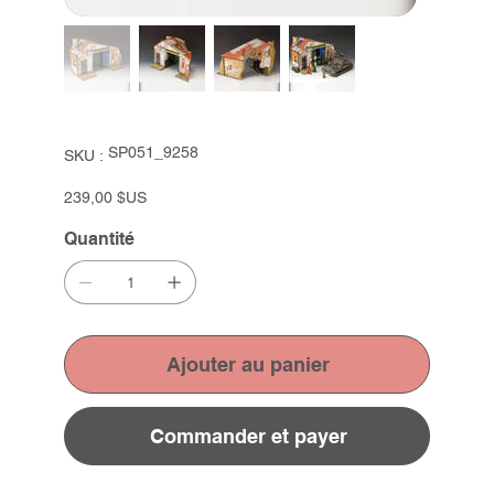
SKU
SP051_9258
SKU :
SP051_9258
Prix
239,00 $US
Quantité
Ajouter au panier
Commander et payer