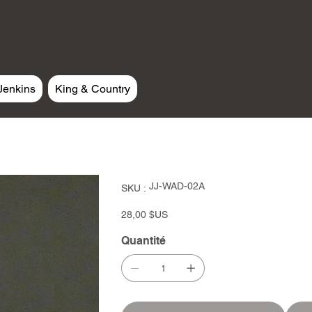
Jenkins
King & Country
SKU
JJ-WAD-02A
SKU :
JJ-
WAD-
02A
Prix
28,00 $US
Quantité