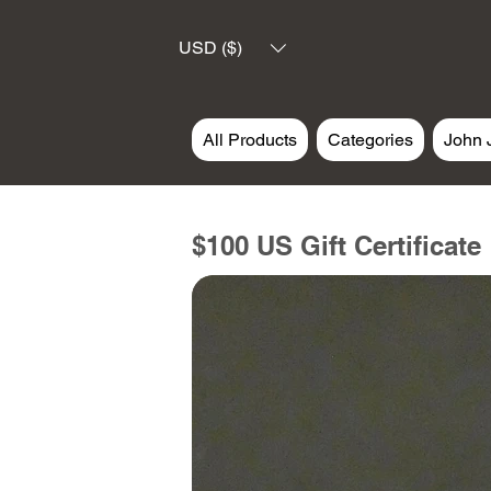
USD ($)
All Products
Categories
John 
$100 US Gift Certificate