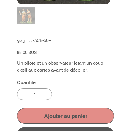
SKU
JJ-ACE-50P
SKU :
JJ-
ACE-
50P
Prix
88,00 $US
Un pilote et un observateur jetant un coup
d'œil aux cartes avant de décoller.
Quantité
Ajouter au panier