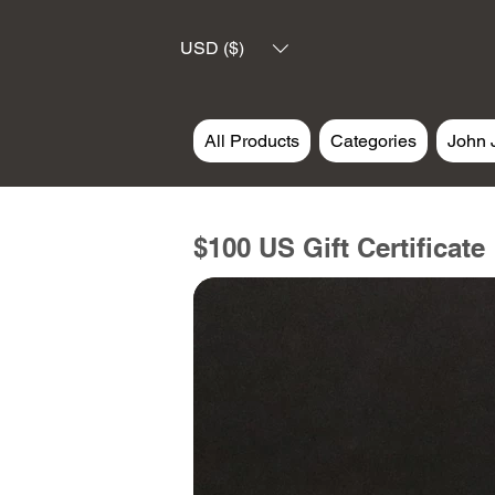
USD ($)
All Products
Categories
John 
$100 US Gift Certificate