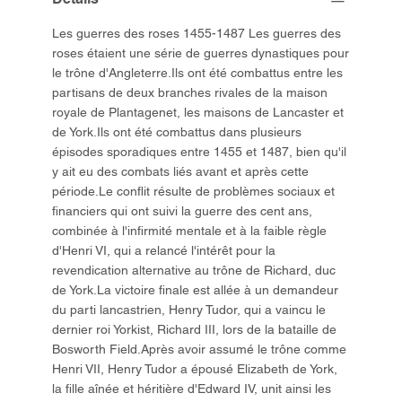
Les guerres des roses 1455-1487 Les guerres des
roses étaient une série de guerres dynastiques pour
le trône d'Angleterre.Ils ont été combattus entre les
partisans de deux branches rivales de la maison
royale de Plantagenet, les maisons de Lancaster et
de York.Ils ont été combattus dans plusieurs
épisodes sporadiques entre 1455 et 1487, bien qu'il
y ait eu des combats liés avant et après cette
période.Le conflit résulte de problèmes sociaux et
financiers qui ont suivi la guerre des cent ans,
combinée à l'infirmité mentale et à la faible règle
d'Henri VI, qui a relancé l'intérêt pour la
revendication alternative au trône de Richard, duc
de York.La victoire finale est allée à un demandeur
du parti lancastrien, Henry Tudor, qui a vaincu le
dernier roi Yorkist, Richard III, lors de la bataille de
Bosworth Field.Après avoir assumé le trône comme
Henri VII, Henry Tudor a épousé Elizabeth de York,
la fille aînée et héritière d'Edward IV, unit ainsi les