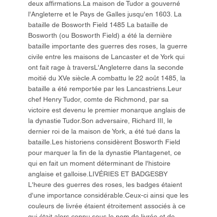
deux affirmations.La maison de Tudor a gouverné
l'Angleterre et le Pays de Galles jusqu'en 1603. La
bataille de Bosworth Field 1485 La bataille de
Bosworth (ou Bosworth Field) a été la dernière
bataille importante des guerres des roses, la guerre
civile entre les maisons de Lancaster et de York qui
ont fait rage à traversL'Angleterre dans la seconde
moitié du XVe siècle.A combattu le 22 août 1485, la
bataille a été remportée par les Lancastriens.Leur
chef Henry Tudor, comte de Richmond, par sa
victoire est devenu le premier monarque anglais de
la dynastie Tudor.Son adversaire, Richard III, le
dernier roi de la maison de York, a été tué dans la
bataille.Les historiens considèrent Bosworth Field
pour marquer la fin de la dynastie Plantagenet, ce
qui en fait un moment déterminant de l'histoire
anglaise et galloise.LIVÉRIES ET BADGESBY
L'heure des guerres des roses, les badges étaient
d'une importance considérable.Ceux-ci ainsi que les
couleurs de livrée étaient étroitement associés à ce
qui était alors connu sous le nom de livrée et de