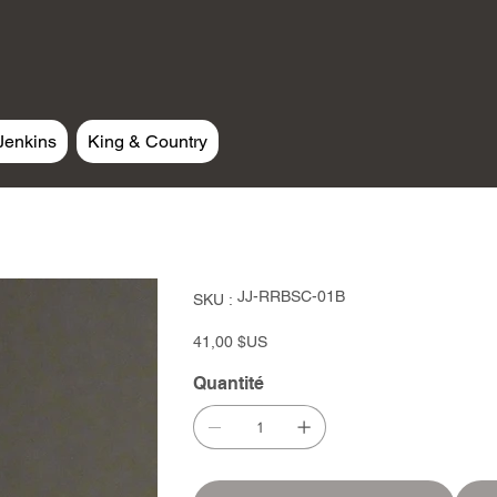
Jenkins
King & Country
SKU
JJ-RRBSC-01B
SKU :
JJ-
RRBSC-
01B
Prix
41,00 $US
Quantité