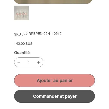
SKU
JJ-RRBPEN-05N_10915
SKU :
JJ-
RRBPEN-
05N_10915
Prix
142,00 $US
Quantité
Ajouter au panier
Commander et payer