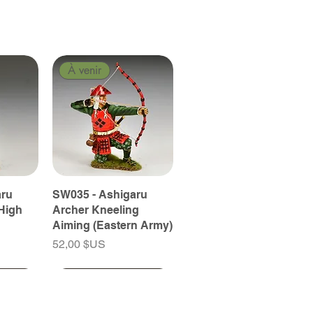
À venir
aru
SW035 - Ashigaru
High
Archer Kneeling
Aiming (Eastern Army)
Prix
52,00 $US
À venir
À venir