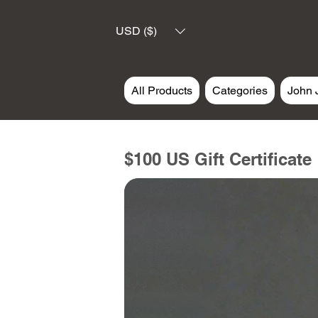
USD ($)
All Products
Categories
John 
$100 US Gift Certificate