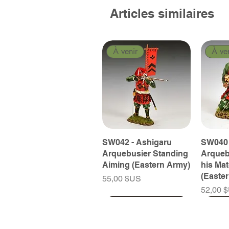
Articles similaires
À venir
À ve
SW042 - Ashigaru
SW040 
Arquebusier Standing
Arqueb
Aiming (Eastern Army)
his Ma
(Easte
Prix
55,00 $US
Prix
52,00 
À venir
À venir
À venir
À ve
À ve