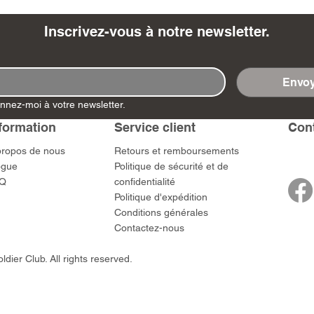
Inscrivez-vous à notre newsletter.
Envoy
- Ashigaru
- AP Medic
SW012 - Tokugawa
DD404 - AP The Scout
RTA151 - Gener
DD403 - AP The
nnez-moi à votre newsletter.
Dum Set
Ieyasu
Santa Anna
Prix
Prix
$US
47,00 $US
47,00 $US
rn Army)
formation
Service client
​Con
Prix
Prix
59,00 $US
49,00 $US
 $US
propos de nous
​Retours et remboursements
ogue
Politique de sécurité et de
Q
confidentialité
Politique d'expédition
Conditions générales
Contactez-nous
dier Club. All rights reserved.