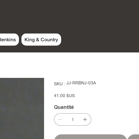
Jenkins
King & Country
SKU
JJ-RRBNJ-03A
SKU :
JJ-
RRBNJ-
03A
Prix
41,00 $US
Quantité