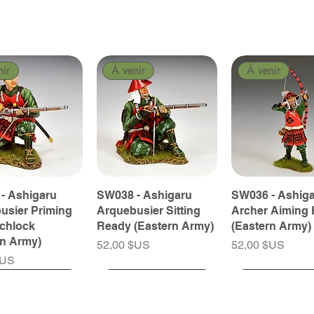
nir
À venir
À venir
- Ashigaru
SW038 - Ashigaru
SW036 - Ashig
usier Priming
Arquebusier Sitting
Archer Aiming 
tchlock
Ready (Eastern Army)
(Eastern Army)
rn Army)
Prix
Prix
52,00 $US
52,00 $US
$US
nir
nir
À venir
À venir
À venir
À venir