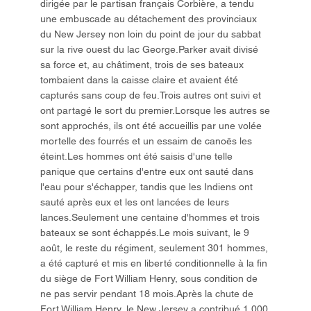
dirigée par le partisan français Corbière, a tendu
une embuscade au détachement des provinciaux
du New Jersey non loin du point de jour du sabbat
sur la rive ouest du lac George.Parker avait divisé
sa force et, au châtiment, trois de ses bateaux
tombaient dans la caisse claire et avaient été
capturés sans coup de feu.Trois autres ont suivi et
ont partagé le sort du premier.Lorsque les autres se
sont approchés, ils ont été accueillis par une volée
mortelle des fourrés et un essaim de canoës les
éteint.Les hommes ont été saisis d'une telle
panique que certains d'entre eux ont sauté dans
l'eau pour s'échapper, tandis que les Indiens ont
sauté après eux et les ont lancées de leurs
lances.Seulement une centaine d'hommes et trois
bateaux se sont échappés.Le mois suivant, le 9
août, le reste du régiment, seulement 301 hommes,
a été capturé et mis en liberté conditionnelle à la fin
du siège de Fort William Henry, sous condition de
ne pas servir pendant 18 mois.Après la chute de
Fort William Henry, le New Jersey a contribué 1 000