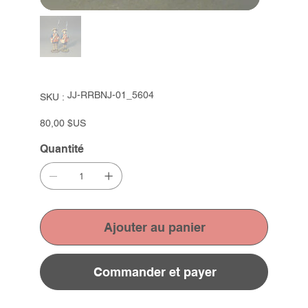
SKU
JJ-RRBNJ-01_5604
SKU :
JJ-
RRBNJ-
01_5604
Prix
80,00 $US
Quantité
Ajouter au panier
Commander et payer