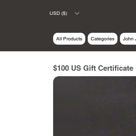
USD ($)
All Products
Categories
John 
$100 US Gift Certificate