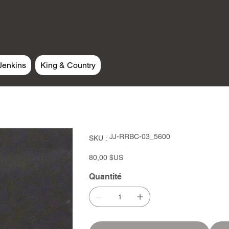
Jenkins
King & Country
SKU
JJ-RRBC-03_5600
SKU :
JJ-
RRBC-
03_5600
Prix
80,00 $US
Quantité