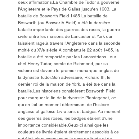
deux affirmations.La Chambre de Tudor a gouverné
l'Angleterre et le Pays de Galles jusqu'en 1603. La
bataille de Bosworth Field 1485 La bataille de
Bosworth (ou Bosworth Field) a été la dernière
bataille importante des guerres des roses, la guerre
civile entre les maisons de Lancaster et York qui
faisaient rage.à travers l'Angleterre dans la seconde
moitié du XVe siècle.A combattu le 22 août 1485, la
bataille a été remportée par les Lancastriens.Leur
chef Henry Tudor, comte de Richmond, par sa
victoire est devenu le premier monarque anglais de
la dynastie Tudor.Son adversaire, Richard III, le
dernier roi de la maison de York, a été tué dans la
bataille.Les historiens considèrent Bosworth Field
pour marquer la fin de la dynastie Plantagenet, ce
qui en fait un moment déterminant de l'histoire
anglaise et galloise.Livrations et badges Au moment
des guerres des roses, les badges étaient d'une
importance considérable.Ceux-ci ainsi que les
couleurs de livrée étaient étroitement associés à ce
qui était alors connu sous le nom de livrée et de