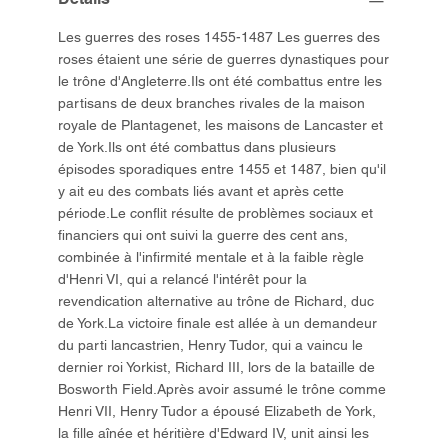
Les guerres des roses 1455-1487 Les guerres des
roses étaient une série de guerres dynastiques pour
le trône d'Angleterre.Ils ont été combattus entre les
partisans de deux branches rivales de la maison
royale de Plantagenet, les maisons de Lancaster et
de York.Ils ont été combattus dans plusieurs
épisodes sporadiques entre 1455 et 1487, bien qu'il
y ait eu des combats liés avant et après cette
période.Le conflit résulte de problèmes sociaux et
financiers qui ont suivi la guerre des cent ans,
combinée à l'infirmité mentale et à la faible règle
d'Henri VI, qui a relancé l'intérêt pour la
revendication alternative au trône de Richard, duc
de York.La victoire finale est allée à un demandeur
du parti lancastrien, Henry Tudor, qui a vaincu le
dernier roi Yorkist, Richard III, lors de la bataille de
Bosworth Field.Après avoir assumé le trône comme
Henri VII, Henry Tudor a épousé Elizabeth de York,
la fille aînée et héritière d'Edward IV, unit ainsi les