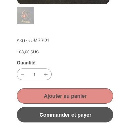
SKU
JJ-MRR-01
SKU :
JJ-
MRR-
01
Prix
108,00 $US
Quantité
Ajouter au panier
Commander et payer