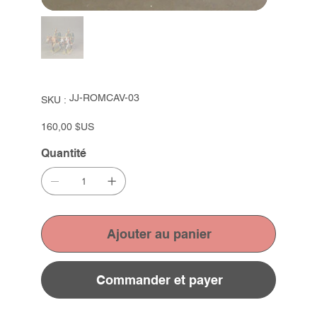
SKU
JJ-ROMCAV-03
SKU :
JJ-
ROMCAV-
03
Prix
160,00 $US
Quantité
Ajouter au panier
Commander et payer