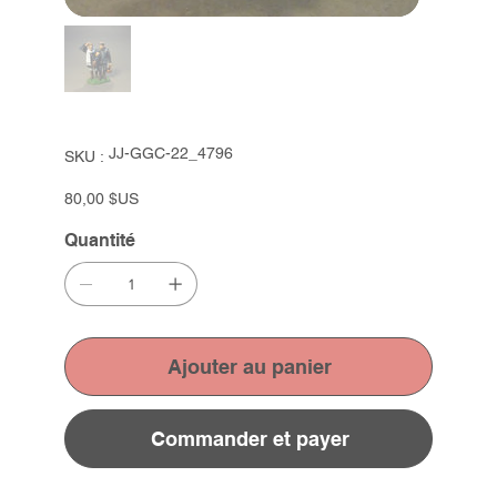
SKU
JJ-GGC-22_4796
SKU :
JJ-
GGC-
22_4796
Prix
80,00 $US
Quantité
Ajouter au panier
Commander et payer