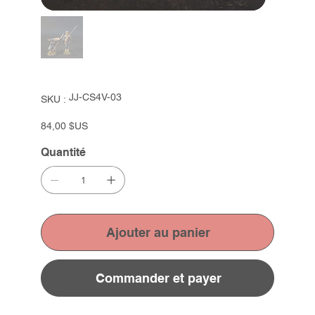
SKU
JJ-CS4V-03
SKU :
JJ-
CS4V-
03
Prix
84,00 $US
Quantité
Ajouter au panier
Commander et payer